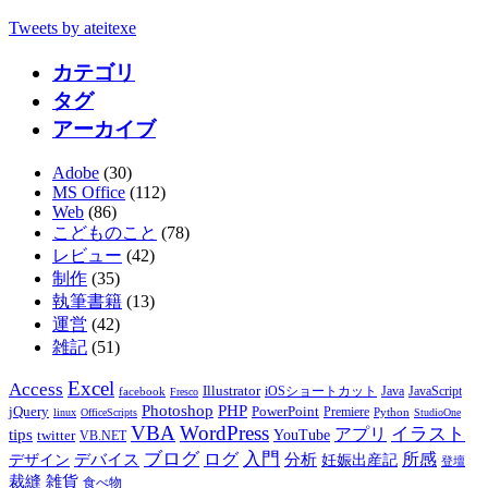
Tweets by ateitexe
カテゴリ
タグ
アーカイブ
Adobe
(30)
MS Office
(112)
Web
(86)
こどものこと
(78)
レビュー
(42)
制作
(35)
執筆書籍
(13)
運営
(42)
雑記
(51)
Excel
Access
Illustrator
JavaScript
facebook
iOSショートカット
Java
Fresco
PHP
Photoshop
jQuery
PowerPoint
Premiere
Python
linux
OfficeScripts
StudioOne
VBA
WordPress
イラスト
tips
アプリ
twitter
YouTube
VB.NET
ブログ
入門
デバイス
ログ
分析
所感
デザイン
妊娠出産記
登壇
裁縫
雑貨
食べ物