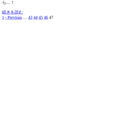
ら…！
続きを読む
1
‹ Previous
…
43
44
45
46
47