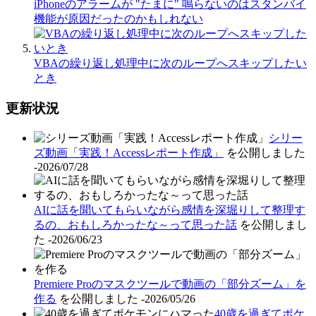
iPhoneのアラームが "たまに" 鳴らないのはスタンバイ
機能が原因だったのかもしれない
VBAの繰り返し処理中に次のループへスキップしたい
とき
更新状況
シリー
ズ動画「実践！Accessレポート作成」
を公開しました
-2026/07/28
AIに話を聞いてもらいながら感情を深堀りして整理す
るの、おもしろかったな～って思った話
を公開しまし
た
-2026/06/23
Premiere Proのマスクツールで動画の「部分ズーム」を
作る
を公開しました
-2026/05/26
40歳を過ぎてポケ