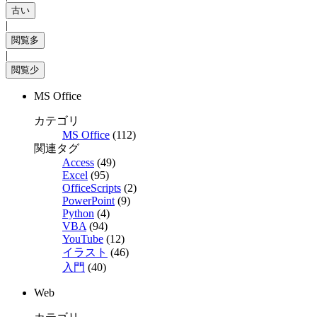
|
|
MS Office
カテゴリ
MS Office
(112)
関連タグ
Access
(49)
Excel
(95)
OfficeScripts
(2)
PowerPoint
(9)
Python
(4)
VBA
(94)
YouTube
(12)
イラスト
(46)
入門
(40)
Web