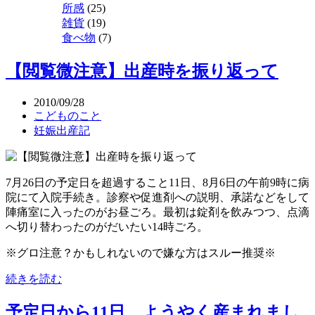
所感
(25)
雑貨
(19)
食べ物
(7)
【閲覧微注意】出産時を振り返って
2010/09/28
こどものこと
妊娠出産記
7月26日の予定日を超過すること11日、8月6日の午前9時に病
院にて入院手続き。診察や促進剤への説明、承諾などをして
陣痛室に入ったのがお昼ごろ。最初は錠剤を飲みつつ、点滴
へ切り替わったのがだいたい14時ごろ。
※グロ注意？かもしれないので嫌な方はスルー推奨※
続きを読む
予定日から11日、ようやく産まれまし