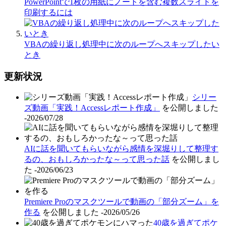
PowerPointで1枚の用紙にノートを含む複数スライドを
印刷するには
VBAの繰り返し処理中に次のループへスキップしたい
とき
更新状況
シリー
ズ動画「実践！Accessレポート作成」
を公開しました
-2026/07/28
AIに話を聞いてもらいながら感情を深堀りして整理す
るの、おもしろかったな～って思った話
を公開しまし
た
-2026/06/23
Premiere Proのマスクツールで動画の「部分ズーム」を
作る
を公開しました
-2026/05/26
40歳を過ぎてポケ