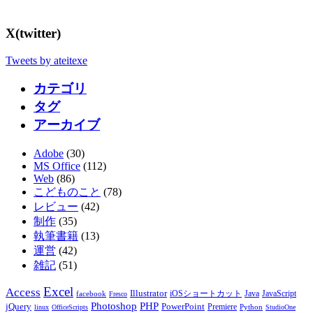
X(twitter)
Tweets by ateitexe
カテゴリ
タグ
アーカイブ
Adobe
(30)
MS Office
(112)
Web
(86)
こどものこと
(78)
レビュー
(42)
制作
(35)
執筆書籍
(13)
運営
(42)
雑記
(51)
Excel
Access
Illustrator
JavaScript
facebook
iOSショートカット
Java
Fresco
PHP
Photoshop
jQuery
PowerPoint
Premiere
Python
linux
OfficeScripts
StudioOne