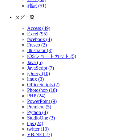
雑記 (51)
タグ一覧
Access (49)
Excel (95)
facebook (4)
Fresco (2)
Illustrator (8)
iOSショートカット (5)
Java (5)
JavaScript (7)
jQuery (10)
linux (3)
OfficeScripts (2)
Photoshop (18)
PHP (24)
PowerPoint (9)
Premiere (5)
Python (4)
StudioOne (3)
tips (24)
twitter (10)
VB.NET (7)