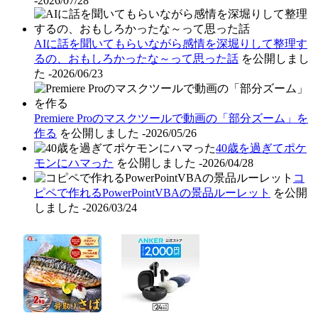
-2026/07/28
AIに話を聞いてもらいながら感情を深堀りして整理す
るの、おもしろかったな～って思った話
を公開しまし
た
-2026/06/23
Premiere Proのマスクツールで動画の「部分ズーム」を
作る
を公開しました
-2026/05/26
40歳を過ぎてポケ
モンにハマった
を公開しました
-2026/04/28
コ
ピペで作れるPowerPointVBAの景品ルーレット
を公開
しました
-2026/03/24