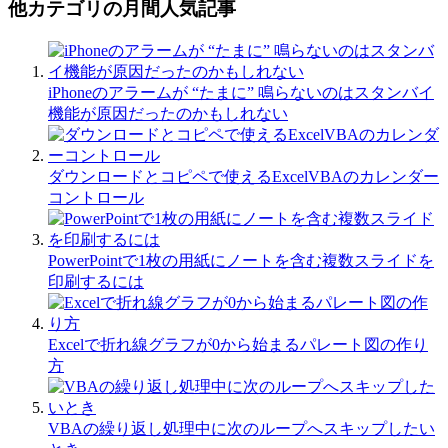
他カテゴリの月間人気記事
iPhoneのアラームが “たまに” 鳴らないのはスタンバイ
機能が原因だったのかもしれない
ダウンロードとコピペで使えるExcelVBAのカレンダー
コントロール
PowerPointで1枚の用紙にノートを含む複数スライドを
印刷するには
Excelで折れ線グラフが0から始まるパレート図の作り
方
VBAの繰り返し処理中に次のループへスキップしたい