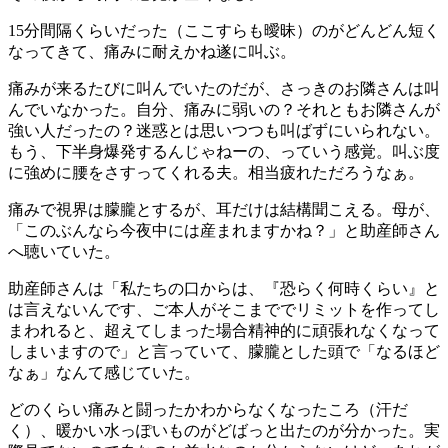
15分間隔くらいだった（ここすらも曖昧）のがどんどん短く
なってきて、痛みに耐えかね遂に叫ぶ。
痛みが来るたびに叫んでいたのだが、さっきのお隣さんは叫
んでいなかった。自分、痛みに弱いの？それともお隣さんが
強い人だったの？迷惑とは思いつつも叫ばずにいられない。
もう、下半身爆発するんじゃねーの、っていう感覚。叫ぶ度
に強めに腰をさすってくれる夫。相当疲れただろうなぁ。
痛みで視界は朦朧とするが、耳だけは結構聞こえる。母が、
「このぶんなら今夜中には産まれますかね？」と助産師さん
へ聴いていた。
助産師さんは「私たちの口からは、『恐らく何時くらい』と
は言えないんです、ご本人がそこまででリミットを作ってし
まわれると、超えてしまった場合精神的に頑張れなくなって
しまいますので」と言っていて、朦朧とした頭で「なるほど
なぁ」なんて感じていた。
どのくらい痛みと闘ったかわからなくなったころ（汗だ
く）、暖かい水っぽいものがどばっと出たのが分かった。実