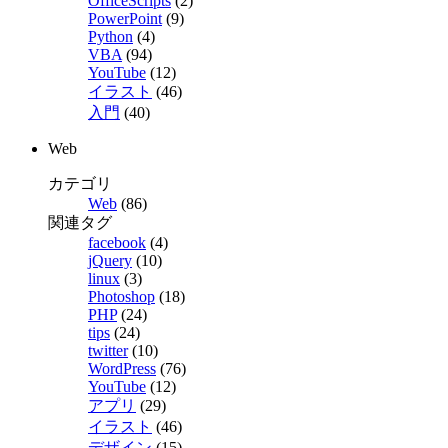
OfficeScripts
(2)
PowerPoint
(9)
Python
(4)
VBA
(94)
YouTube
(12)
イラスト
(46)
入門
(40)
Web
カテゴリ
Web
(86)
関連タグ
facebook
(4)
jQuery
(10)
linux
(3)
Photoshop
(18)
PHP
(24)
tips
(24)
twitter
(10)
WordPress
(76)
YouTube
(12)
アプリ
(29)
イラスト
(46)
デザイン
(15)