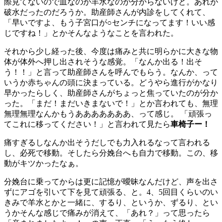
際見てないので血なのか羊水なのか分からないけど。あれが
破水だったのだろうか。助産師さんが内診をしてくれて、
「早いですよ、もう子宮口が○センチになってます！いい感
じですね！」とかそんなようなことを言われた。
それから少し経った後、今度は痛みと共に明らかに大きな物
体が体外へ押し出されそうな感覚。「なんか出る！出そ
う！！」と言って助産師さんを呼んでもらう。なんか、って
いうか赤ちゃんの頭に決まっている。どうやら進行がかなり
早かったらしく、助産師さんがちょっと焦っていたのが分か
った。「まだ！まだいきまないで！」とか言われても、無理
無理無理なんかもうあああああああ、って感じ。 「頑張っ
てこれに移ってください！」と言われて見たら
車椅子ー！
痛すぎるしなんか出そうだしでも力入れるなって言われる
し、必死で移動。そしたら分娩台へも自力で移動。この、移
動がキツかったなぁ。
分娩台に乗ってからは更に記憶が曖昧なんだけど、声を出さ
ずにアゴを引いて下を見て頑張る、と。4、5回目くらいのい
きみで羊水とかと一緒に、するり、というか、ずるり、とい
うかそんな感じで痛みが消えて、「あれ？」って思ったら