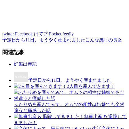
twitter
Facebook
はてブ
Pocket
feedly
予定日から11日、ようやく産まれました
こんな感じの長女
関連記事
妊娠出産記
予定日から11日、ようやく産まれました
2人目を産んできます！
ふたりめを産んでみて、オムツの相性は姉妹でも全然
違うと痛感した話
無事出産 & 退院して
きました！
産休に入っ