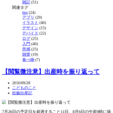
雑記
(51)
関連タグ
tips
(24)
アプリ
(29)
イラスト
(46)
デザイン
(15)
デバイス
(22)
ログ
(25)
入門
(40)
所感
(25)
雑貨
(19)
食べ物
(7)
【閲覧微注意】出産時を振り返って
2010/09/28
こどものこと
妊娠出産記
7月26日の予定日を超過すること11日、8月6日の午前9時に病