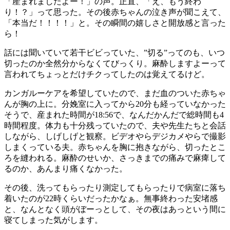
「産まれましたよー！」の声。正直、「え、もう終わ
り！？」って思った。その後赤ちゃんの泣き声が聞こえて、
「本当だ！！！！」と。その瞬間の嬉しさと開放感と言った
ら！
話には聞いていて若干ビビっていた、”切る”ってのも、いつ
切ったのか全然分からなくてびっくり。麻酔しますよーって
言われてちょっとだけチクってしたのは覚えてるけど。
カンガルーケアを希望していたので、まだ血のついた赤ちゃ
んが胸の上に。分娩室に入ってから20分も経っていなかった
そうで、産まれた時間が18:56で、なんだかんだで総時間も4
時間程度。体力も十分残っていたので、夫や先生たちと会話
しながら、しげしげと観察。ビデオやらデジカメやらで撮影
しまくっている夫。赤ちゃんを胸に抱きながら、切ったとこ
ろを縫われる。麻酔のせいか、さっきまでの痛みで麻痺して
るのか、あんまり痛くなかった。
その後、洗ってもらったり測定してもらったりで病室に落ち
着いたのが22時くらいだったかなぁ。無事終わった安堵感
と、なんとなく頭がぼーっとして、その夜はあっという間に
寝てしまった気がします。