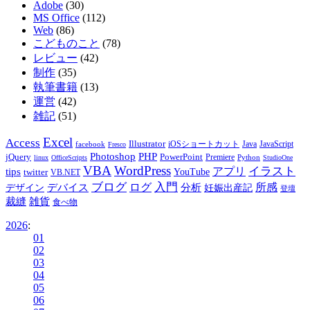
Adobe
(30)
MS Office
(112)
Web
(86)
こどものこと
(78)
レビュー
(42)
制作
(35)
執筆書籍
(13)
運営
(42)
雑記
(51)
Excel
Access
Illustrator
JavaScript
facebook
iOSショートカット
Java
Fresco
PHP
Photoshop
jQuery
PowerPoint
Premiere
Python
linux
OfficeScripts
StudioOne
VBA
WordPress
イラスト
tips
アプリ
twitter
YouTube
VB.NET
ブログ
入門
デバイス
ログ
分析
所感
デザイン
妊娠出産記
登壇
裁縫
雑貨
食べ物
2026
:
01
02
03
04
05
06