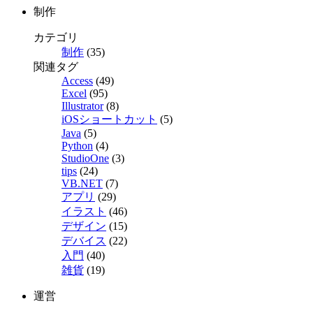
制作
カテゴリ
制作
(35)
関連タグ
Access
(49)
Excel
(95)
Illustrator
(8)
iOSショートカット
(5)
Java
(5)
Python
(4)
StudioOne
(3)
tips
(24)
VB.NET
(7)
アプリ
(29)
イラスト
(46)
デザイン
(15)
デバイス
(22)
入門
(40)
雑貨
(19)
運営