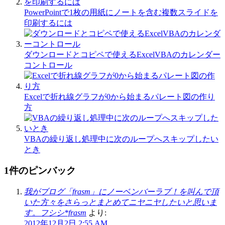
PowerPointで1枚の用紙にノートを含む複数スライドを
印刷するには
ダウンロードとコピペで使えるExcelVBAのカレンダー
コントロール
Excelで折れ線グラフが0から始まるパレート図の作り
方
VBAの繰り返し処理中に次のループへスキップしたい
とき
1件のピンバック
我がブログ「frasm」にノーベンバーラブ！を叫んで頂
いた方々をさらっとまとめてニヤニヤしたいと思いま
す。フシシ*frasm
より:
2012年12月2日 2:55 AM