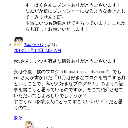
すしぱくさんコメントありがとうございます！
なんだか逆にプレッシャーになるような書き方し
てすみません(;´Д`)
本当にいつも勉強させてもらっています、これか
らも宜しくお願いいたします！
Tsubasa Oji
より:
2013年4月12日 2:03 AM
youさん、いつも有益な情報ありがとうございます。
実は今度、僕のブログ（http://tsubasakaiser.com/）でも
youさんが書かれた「11月は好きなブログを告白する月
ということで、私が大好きなブログ33！」のような記
事を書こうと思っているのですが、そこで紹介させて
いただいてもよろしいでしょうか？
すごくWebを学ぶ人にとってすごくいいサイトだと思
うので。
返信