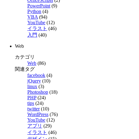
OfficeScripts
(2)
PowerPoint
(9)
Python
(4)
VBA
(94)
YouTube
(12)
イラスト
(46)
入門
(40)
Web
カテゴリ
Web
(86)
関連タグ
facebook
(4)
jQuery
(10)
linux
(3)
Photoshop
(18)
PHP
(24)
tips
(24)
twitter
(10)
WordPress
(76)
YouTube
(12)
アプリ
(29)
イラスト
(46)
デザイン
(15)