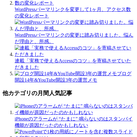
WordPressパーマリンクを変更して1ヶ月、アクセス数
の変化レポート
WordPressパーマリンクの変更に踏み切りました。悩ん
だ理由と、所感。
連載「実務で使えるAccessのコツ」を寄稿させていた
だきました
ブログ
開設14年&YouTube開設3年の運営メモ
他カテゴリの月間人気記事
iPhoneのアラームが “たまに” 鳴らないのはスタンバイ
機能が原因だったのかもしれない