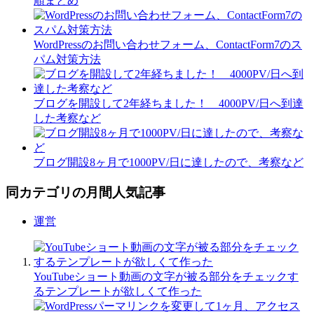
順まとめ
WordPressのお問い合わせフォーム、ContactForm7のス
パム対策方法
ブログを開設して2年経ちました！ 4000PV/日へ到達
した考察など
ブログ開設8ヶ月で1000PV/日に達したので、考察など
同カテゴリの月間人気記事
運営
YouTubeショート動画の文字が被る部分をチェックす
るテンプレートが欲しくて作った