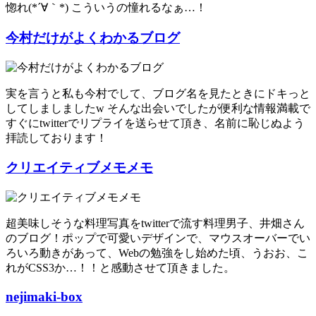
惚れ(*´∀｀*) こういうの憧れるなぁ…！
今村だけがよくわかるブログ
実を言うと私も今村でして、ブログ名を見たときにドキっと
してしましましたw そんな出会いでしたが便利な情報満載で
すぐにtwitterでリプライを送らせて頂き、名前に恥じぬよう
拝読しております！
クリエイティブメモメモ
超美味しそうな料理写真をtwitterで流す料理男子、井畑さん
のブログ！ポップで可愛いデザインで、マウスオーバーでい
ろいろ動きがあって、Webの勉強をし始めた頃、うおお、こ
れがCSS3か…！！と感動させて頂きました。
nejimaki-box