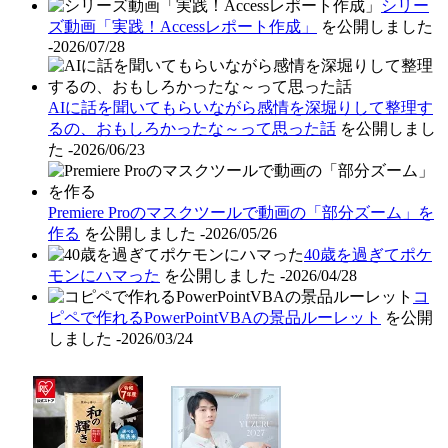
シリー
ズ動画「実践！Accessレポート作成」
を公開しました
-2026/07/28
AIに話を聞いてもらいながら感情を深堀りして整理す
るの、おもしろかったな～って思った話
を公開しまし
た
-2026/06/23
Premiere Proのマスクツールで動画の「部分ズーム」を
作る
を公開しました
-2026/05/26
40歳を過ぎてポケ
モンにハマった
を公開しました
-2026/04/28
コ
ピペで作れるPowerPointVBAの景品ルーレット
を公開
しました
-2026/03/24