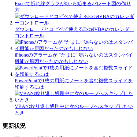
Excelで折れ線グラフが0から始まるパレート図の作り
方
ダウンロードとコピペで使えるExcelVBAのカレンダー
コントロール
iPhoneのアラームが "たまに" 鳴らないのはスタンバイ
機能が原因だったのかもしれない
PowerPointで1枚の用紙にノートを含む複数スライドを
印刷するには
VBAの繰り返し処理中に次のループへスキップしたい
とき
更新状況