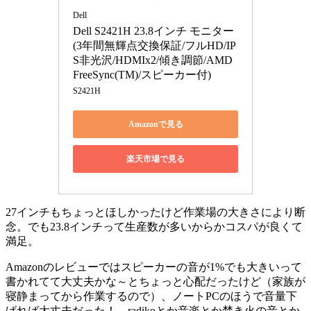
Dell
Dell S2421H 23.8インチ モニター 
(3年間無輝点交換保証/フルHD/IP
S非光沢/HDMIx2/傾き調節/AMD 
FreeSync(TM)/スピーカー付)
S2421H
Amazonで見る
楽天市場で見る
27インチもちょっとほしかったけど作業場の大きさにより断
念。でも23.8インチって生産数が多いからかコスパが良くて
満足。
Amazonのレビューではスピーカーの音が1%でも大きいって
書かれてて大丈夫かな～とちょっと心配だったけど（家族が
寝静まってから作業するので）、ノートPCのほうで音量下
げれば大丈夫だった！ radikoとか音楽とか焚き火の音とか