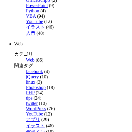
OfficeScripts
(2)
PowerPoint
(9)
Python
(4)
VBA
(94)
YouTube
(12)
イラスト
(46)
入門
(40)
Web
カテゴリ
Web
(86)
関連タグ
facebook
(4)
jQuery
(10)
linux
(3)
Photoshop
(18)
PHP
(24)
tips
(24)
twitter
(10)
WordPress
(76)
YouTube
(12)
アプリ
(29)
イラスト
(46)
デザイン
(15)