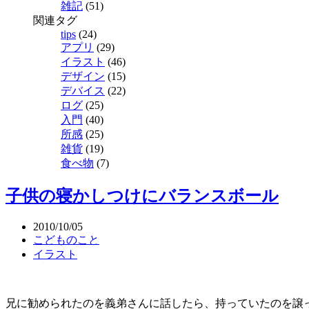
雑記
(51)
関連タグ
tips
(24)
アプリ
(29)
イラスト
(46)
デザイン
(15)
デバイス
(22)
ログ
(25)
入門
(40)
所感
(25)
雑貨
(19)
食べ物
(7)
子供の寝かしつけにバランスボール
2010/10/05
こどものこと
イラスト
兄に勧められたのを義弟さんに話したら、持っていたのを譲