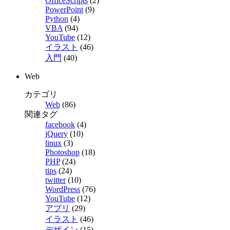
OfficeScripts
(2)
PowerPoint
(9)
Python
(4)
VBA
(94)
YouTube
(12)
イラスト
(46)
入門
(40)
Web
カテゴリ
Web
(86)
関連タグ
facebook
(4)
jQuery
(10)
linux
(3)
Photoshop
(18)
PHP
(24)
tips
(24)
twitter
(10)
WordPress
(76)
YouTube
(12)
アプリ
(29)
イラスト
(46)
デザイン
(15)