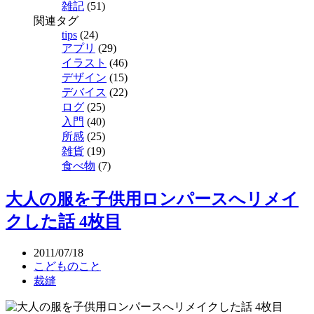
雑記
(51)
関連タグ
tips
(24)
アプリ
(29)
イラスト
(46)
デザイン
(15)
デバイス
(22)
ログ
(25)
入門
(40)
所感
(25)
雑貨
(19)
食べ物
(7)
大人の服を子供用ロンパースへリメイ
クした話 4枚目
2011/07/18
こどものこと
裁縫