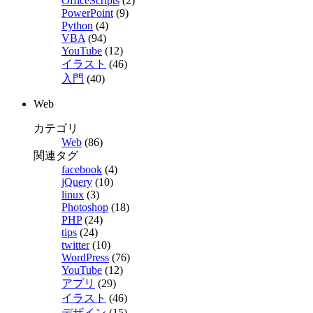
OfficeScripts
(2)
PowerPoint
(9)
Python
(4)
VBA
(94)
YouTube
(12)
イラスト
(46)
入門
(40)
Web
カテゴリ
Web
(86)
関連タグ
facebook
(4)
jQuery
(10)
linux
(3)
Photoshop
(18)
PHP
(24)
tips
(24)
twitter
(10)
WordPress
(76)
YouTube
(12)
アプリ
(29)
イラスト
(46)
デザイン
(15)