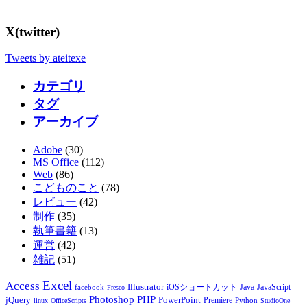
X(twitter)
Tweets by ateitexe
カテゴリ
タグ
アーカイブ
Adobe
(30)
MS Office
(112)
Web
(86)
こどものこと
(78)
レビュー
(42)
制作
(35)
執筆書籍
(13)
運営
(42)
雑記
(51)
Excel
Access
Illustrator
JavaScript
facebook
iOSショートカット
Java
Fresco
PHP
Photoshop
jQuery
PowerPoint
Premiere
Python
linux
OfficeScripts
StudioOne