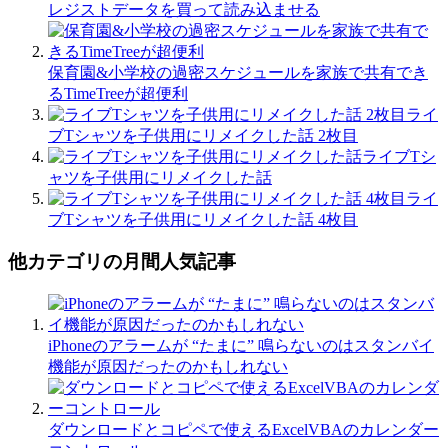
レジストデータを買って読み込ませる
保育園&小学校の過密スケジュールを家族で共有でき
るTimeTreeが超便利
ライ
ブTシャツを子供用にリメイクした話 2枚目
ライブTシ
ャツを子供用にリメイクした話
ライ
ブTシャツを子供用にリメイクした話 4枚目
他カテゴリの月間人気記事
iPhoneのアラームが “たまに” 鳴らないのはスタンバイ
機能が原因だったのかもしれない
ダウンロードとコピペで使えるExcelVBAのカレンダー