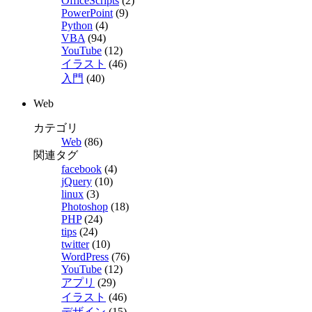
OfficeScripts
(2)
PowerPoint
(9)
Python
(4)
VBA
(94)
YouTube
(12)
イラスト
(46)
入門
(40)
Web
カテゴリ
Web
(86)
関連タグ
facebook
(4)
jQuery
(10)
linux
(3)
Photoshop
(18)
PHP
(24)
tips
(24)
twitter
(10)
WordPress
(76)
YouTube
(12)
アプリ
(29)
イラスト
(46)
デザイン
(15)