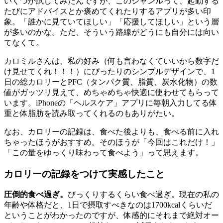
いくつか試してみたんですが、このジャンルって、起動する
たびにアドバイスとか褒めてくれたりするアプリが多い印
象。「誰かに見ていてほしい」「応援してほしい」という層
が多いのかな。ただ、そういう路線がどうにも自分には向い
てなくて。
カロミルさんは、私の好み（何も言わなくていいから数字だ
け見せてくれ！！！）にぴったりのシンプルデザインで、1
日の総カロリーとPFC（タンパク質、脂質、炭水化物）の数
値がガッツリ見えて、めちゃめちゃ快適に使わせてもらって
います。iPhoneの「ヘルスケア」アプリに毎朝入力してる体
重と体脂肪を読み取ってくれるのもありがたい。
なお、カロリーの記録は、食べた後よりも、食べる前に入れ
ちゃったほうがおすすめ。そのほうが「今回はこれだけ！」
「この量をゆっくり味わって食べよう」って思えます。
カロリーの記録をつけて実感したこと
圧倒的食べ過ぎ。
びっくりするくらい食べ過ぎ。現在の私の
年齢や体格だと、1日で摂取すべきなのは1700kcalくらいだ
ということがわかったのですが、体感的にそれまで絶対オー