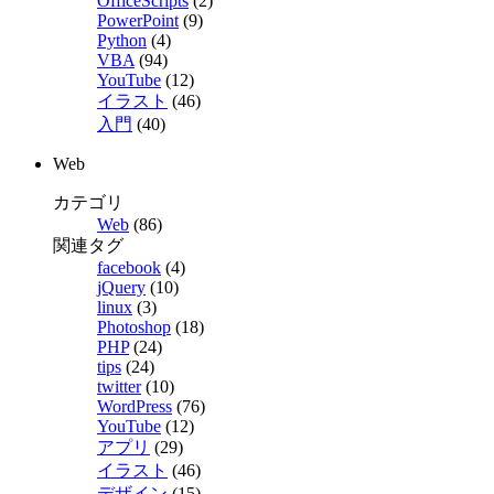
OfficeScripts
(2)
PowerPoint
(9)
Python
(4)
VBA
(94)
YouTube
(12)
イラスト
(46)
入門
(40)
Web
カテゴリ
Web
(86)
関連タグ
facebook
(4)
jQuery
(10)
linux
(3)
Photoshop
(18)
PHP
(24)
tips
(24)
twitter
(10)
WordPress
(76)
YouTube
(12)
アプリ
(29)
イラスト
(46)
デザイン
(15)