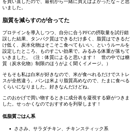
を買い直したので、最初から一緒に買えばよかったな～と思
いました。
脂質を減らすのが合ってた
プロテインを導入しつつ、自分に合うPFCの摂取量を試行錯
誤した結果、タンパク質はできるだけ多く、脂質はできるだ
け低く、炭水化物はそこそこ食べてもいい、というルールを
設定したところ、ものすごい効果で。みるみる体重が落ちて
いきました。（注：体質によると思います！ 世の中では糖
質（炭水化物）制限のほうがよく聞くイメージ。）
そもそも私は白米が好きなので、米が食べれるだけでストレ
スが全然違う。パンは米より脂質高めなので、たまに食べる
くらいになりました。好きなんだけどね。
このおかげで買い物するときに成分表を凝視する癖がつきま
した。せっかくなのでおすすめを列挙します！
低脂質ごはん系
ささみ、サラダチキン、チキンスティック系