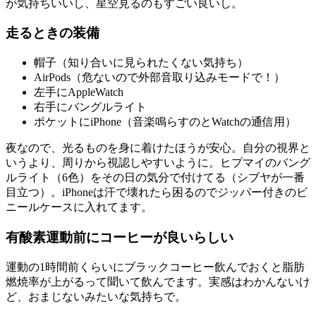
が気持ちいいし、星空見るのもすごい良いし。
走るときの装備
帽子（知り合いに見られたくない気持ち）
AirPods（危ないので外部音取り込みモードで！）
左手にAppleWatch
右手にバングルライト
ポケットにiPhone（音楽鳴らすのとWatchの通信用）
夜なので、光るものを身に着けたほうが安心。自分の視界と
いうより、周りから視認しやすいように。ヒプマイのバング
ルライト（6色）をその日の気分で付けてる（シブヤが一番
目立つ）。iPhoneは汗で壊れたら困るのでジッパー付きのビ
ニールケースに入れてます。
有酸素運動前にコーヒーが良いらしい
運動の1時間前くらいにブラックコーヒー飲んでおくと脂肪
燃焼率が上がるって聞いて飲んでます。実感はわかんないけ
ど、おまじないみたいな気持ちで。