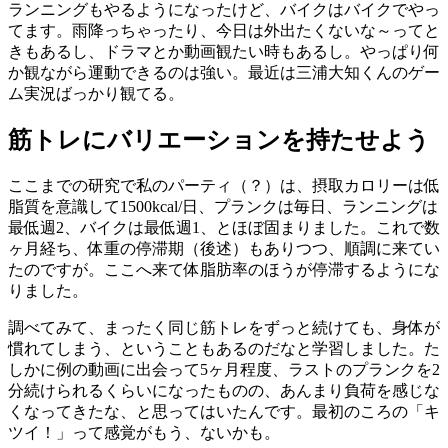
ランニングもやるようになったけど、バイクはバイクでやっ
てます。雨降っちゃったり、今日は外出たくないな～ってと
きもあるし、ドラマとか動画観たい時もあるし。やっぱり何
か観ながら運動できるのは強い。最近は三浦大知くんのゲー
ム実況ばっかり観てる。
筋トレにバリエーションを持たせよう
ここまでの研究で私のパーティ（？）は、摂取カロリーは低
脂質を意識して1500kcal/日、プランクは毎日、ランニングは
最低週2、バイクは最低週1、とほぼ固まりました。これで数
ヶ月経ち、体重の停滞期（後述）もありつつ、順調に来てい
たのですが。ここへ来て体脂肪率のほうが停滞するようにな
りました。
調べてみて、まったく同じ筋トレをずっと続けても、身体が
慣れてしまう、ということもあるのだなと学習しました。た
しかに例の動画に出会って5ヶ月程度、ラストのプランクを2
分続けられるくらいになったものの、あんまり負荷を感じな
くなってきたな、と思ってはいたんです。最初のころの「キ
ツイ！」って感覚がもう、ないかも。