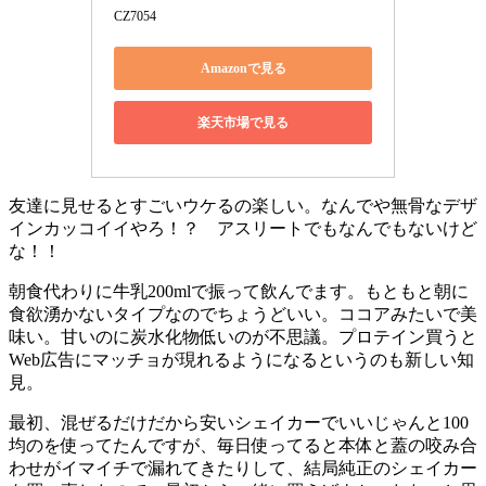
CZ7054
Amazonで見る
楽天市場で見る
友達に見せるとすごいウケるの楽しい。なんでや無骨なデザ
インカッコイイやろ！？ アスリートでもなんでもないけど
な！！
朝食代わりに牛乳200mlで振って飲んでます。もともと朝に
食欲湧かないタイプなのでちょうどいい。ココアみたいで美
味い。甘いのに炭水化物低いのが不思議。プロテイン買うと
Web広告にマッチョが現れるようになるというのも新しい知
見。
最初、混ぜるだけだから安いシェイカーでいいじゃんと100
均のを使ってたんですが、毎日使ってると本体と蓋の咬み合
わせがイマイチで漏れてきたりして、結局純正のシェイカー