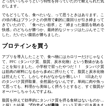
どっかいっちゃうという特性を持っていたので耐えられた気
がします。
でもどうしても、食べたいな、って思うときはあります。こ
の頃の私はプランクとの併用で劇的に腹回りが引き締まって
きていたので、「食べたい欲求」と「締まった腹筋を眺める
快感」のどちらが勝つか、最終的なジャッジはたぶんそこで
した。だいたい腹筋が勝ちました。
プロテインを買う
アプリを導入したことで、食べ物にはカロリーだけじゃなく
て、PFC（タンパク質、脂質、炭水化物）という数値がある
ことを知りました。小学校で習ったやつだ！！ タンパク質
は筋肉の材料になるから多めに摂りたくて、脂質と炭水化物
は控えたくて。しかしそれがなかなか難しい！ 1日あたり
のタンパク質摂取量、全然届かないんです。単純に肉や魚っ
て思っても、料理から美味しく摂ろうとすると、すぐ脂質が
オーバーしちゃうんですよね。
脂質を抑えて効率的にタンパク質を摂る食材はないものか…
と探した結果、
プロテインが最強
、という王道に行き着きま