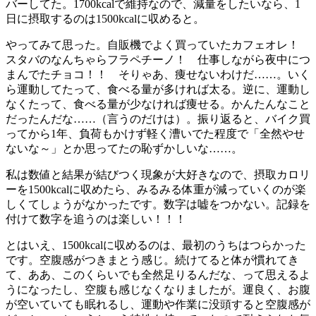
バーしてた。1700kcalで維持なので、減量をしたいなら、1
日に摂取するのは1500kcalに収めると。
やってみて思った。自販機でよく買っていたカフェオレ！
スタバのなんちゃらフラペチーノ！ 仕事しながら夜中につ
まんでたチョコ！！ そりゃあ、痩せないわけだ……。いく
ら運動してたって、食べる量が多ければ太る。逆に、運動し
なくたって、食べる量が少なければ痩せる。かんたんなこと
だったんだな……（言うのだけは）。振り返ると、バイク買
ってから1年、負荷もかけず軽く漕いでた程度で「全然やせ
ないな～」とか思ってたの恥ずかしいな……。
私は数値と結果が結びつく現象が大好きなので、摂取カロリ
ーを1500kcalに収めたら、みるみる体重が減っていくのが楽
しくてしょうがなかったです。数字は嘘をつかない。記録を
付けて数字を追うのは楽しい！！！
とはいえ、1500kcalに収めるのは、最初のうちはつらかった
です。空腹感がつきまとう感じ。続けてると体が慣れてき
て、ああ、このくらいでも全然足りるんだな、って思えるよ
うになったし、空腹も感じなくなりましたが。運良く、お腹
が空いていても眠れるし、運動や作業に没頭すると空腹感が