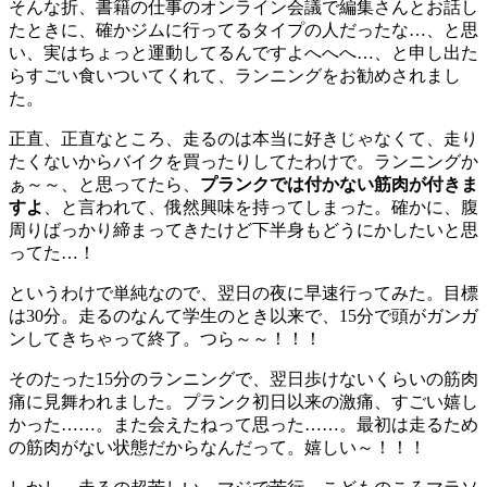
そんな折、書籍の仕事のオンライン会議で編集さんとお話し
たときに、確かジムに行ってるタイプの人だったな…、と思
い、実はちょっと運動してるんですよへへへ…、と申し出た
らすごい食いついてくれて、ランニングをお勧めされまし
た。
正直、正直なところ、走るのは本当に好きじゃなくて、走り
たくないからバイクを買ったりしてたわけで。ランニングか
ぁ～～、と思ってたら、
プランクでは付かない筋肉が付きま
すよ
、と言われて、俄然興味を持ってしまった。確かに、腹
周りばっかり締まってきたけど下半身もどうにかしたいと思
ってた…！
というわけで単純なので、翌日の夜に早速行ってみた。目標
は30分。走るのなんて学生のとき以来で、15分で頭がガンガ
ンしてきちゃって終了。つら～～！！！
そのたった15分のランニングで、翌日歩けないくらいの筋肉
痛に見舞われました。プランク初日以来の激痛、すごい嬉し
かった……。また会えたねって思った……。最初は走るため
の筋肉がない状態だからなんだって。嬉しい～！！！