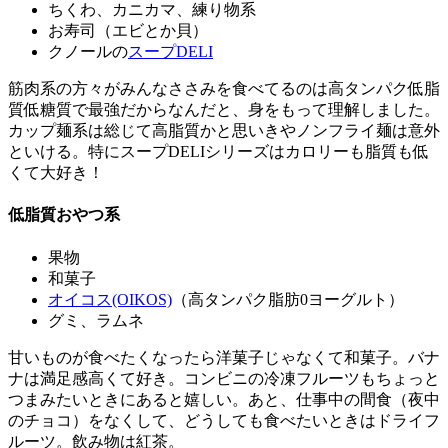
ちくわ、カニカマ、練り物系
お寿司（エビとか貝）
クノールの
スープDELI
筋肉系の方々がみんなささみを食べてるのは高タンパク低脂
質低糖質で最強だからなんだと、身をもって理解しました。
カップ麺系は総じて高脂質かと思いきやノンフライ麺は意外
といける。特にスープDELIシリーズはカロリーも脂質も低
くて大好き！
低脂質おやつ系
果物
和菓子
オイコス(OIKOS)
（高タンパク脂肪0ヨーグルト）
グミ、ラムネ
甘いものが食べたくなったら洋菓子じゃなくて和菓子。バナ
ナは満足感高くて好き。コンビニの冷凍フルーツもちょっと
つまみたいときにあると嬉しい。あと、仕事中の間食（夜中
のチョコ）をなくして、どうしても食べたいときはドライフ
ルーツ。飲み物は紅茶。