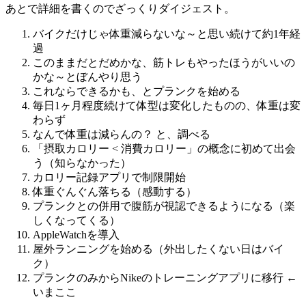
あとで詳細を書くのでざっくりダイジェスト。
バイクだけじゃ体重減らないな～と思い続けて約1年経
過
このままだとだめかな、筋トレもやったほうがいいの
かな～とぼんやり思う
これならできるかも、とプランクを始める
毎日1ヶ月程度続けて体型は変化したものの、体重は変
わらず
なんで体重は減らんの？ と、調べる
「摂取カロリー < 消費カロリー」の概念に初めて出会
う（知らなかった）
カロリー記録アプリで制限開始
体重ぐんぐん落ちる（感動する）
プランクとの併用で腹筋が視認できるようになる（楽
しくなってくる）
AppleWatchを導入
屋外ランニングを始める（外出したくない日はバイ
ク）
プランクのみからNikeのトレーニングアプリに移行 ←
いまここ