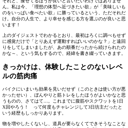
それと、痩せてるほうが良いと言いたいわけではありませ
ん。私は今、「理想の体型へ近づきたい欲」が「美味しいも
のをいっぱい食べたい欲」に勝っているという、ただそれだ
け。自分の人生で、より幸せを感じる方を選ぶのが良いと思
います！
上のダイジェストでわかるとおり、最初はろくに調べもせず
に感覚だけで「とりあえず運動すればいいのかな？」と遠回
りをしてしまいましたが、あの順番だったから続けられたの
かな～、という気もするので、経緯を書き綴っていきます。
きっかけは、体験したことのないレベ
ルの筋肉痛
バイクにいまいち効果を見いだせず（このときは使い方が悪
かったせい）、ぼんやりと筋トレをしたほうがよいかなと思
うものの、さてはて…。これまでに腹筋やスクワットを1日
X回やろう！ って何度もチャレンジして3日坊主だったと
いう経歴もしっかりあります。
物を増やしたくないし、道具が要らなくてできそうなことな