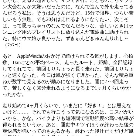
しかし、走るの超苦しい。マジで苦行。こどものころマラソ
ン大会なんか大嫌いだったのに、なんで進んで外を走ってる
んだろう私は。そうは思うんだけど、15分で限界、つらい苦
しいもう無理、でも20分は走れるようになりたい、次こそ
は、って思っちゃうのなんでなんだろうな。苦しいときはラ
ンニング用のプレイリストに放り込んだ電波曲に助けられ
た。特にウマ娘が良かった。ずきゅんどきゅん走り出し～
（ﾌｯﾌｰ!）
あと、AppleWatchのおかげで続けられてる気がします。心拍
数、1kmごとの平均ペース、走ったルート、距離、全部記録
してくれてて。前回よりちょっと長く走れた、前回よりちょ
っと速くなった、今日は風が強くて遅かった、そんな積み重
ねが数字で見えるのが励みになりました。週に2～3回走っ
て、苦しくなく30分走れるようになるまで1ヶ月くらいかか
ったかな。
走り始めて4ヶ月くらいで、いまだに「好き！」とは思えな
いけど……。それでも行こうって気になるのは、コスパがい
いから、かな。バイクよりも短時間で運動強度の高い結果が
得られるというか。あと、運動中キツイほうが終わった後の
爽快感が強いってのもあるかも。終わった後汗だくだけど風