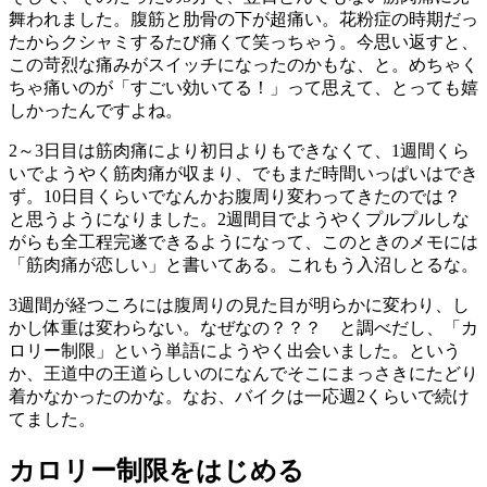
舞われました。腹筋と肋骨の下が超痛い。花粉症の時期だっ
たからクシャミするたび痛くて笑っちゃう。今思い返すと、
この
苛烈な痛みがスイッチになった
のかもな、と。めちゃく
ちゃ痛いのが「すごい効いてる！」って思えて、とっても嬉
しかったんですよね。
2～3日目は筋肉痛により初日よりもできなくて、1週間くら
いでようやく筋肉痛が収まり、でもまだ時間いっぱいはでき
ず。10日目くらいでなんかお腹周り変わってきたのでは？
と思うようになりました。2週間目でようやくプルプルしな
がらも全工程完遂できるようになって、このときのメモには
「筋肉痛が恋しい」と書いてある。これもう入沼しとるな。
3週間が経つころには腹周りの見た目が明らかに変わり、し
かし体重は変わらない。なぜなの？？？ と調べだし、「カ
ロリー制限」という単語にようやく出会いました。という
か、王道中の王道らしいのになんでそこにまっさきにたどり
着かなかったのかな。なお、バイクは一応週2くらいで続け
てました。
カロリー制限をはじめる