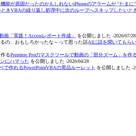
iPhoneのアラームが "
VBAの繰り返し処理中に次のループへスキップしたいと
動画「実践！Accessレポート作成」
を公開しました
-2026/07/28
AIに話を聞いてもら
Premiere Proのマスクツールで動画の「部分ズーム」を作
モンにハマった
を公開しました
-2026/04/28
ペで作れるPowerPointVBAの景品ルーレット
を公開しました
-2