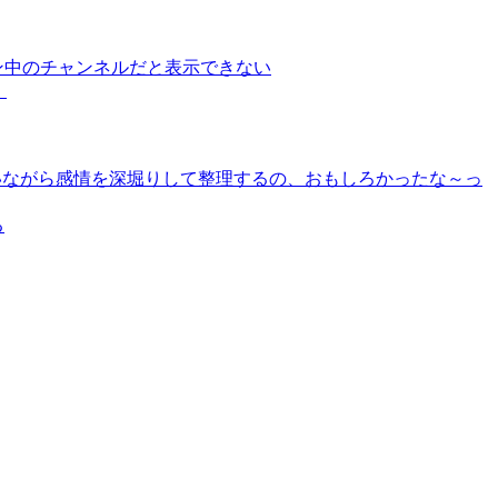
イン中のチャンネルだと表示できない
！
いながら感情を深堀りして整理するの、おもしろかったな～っ
る