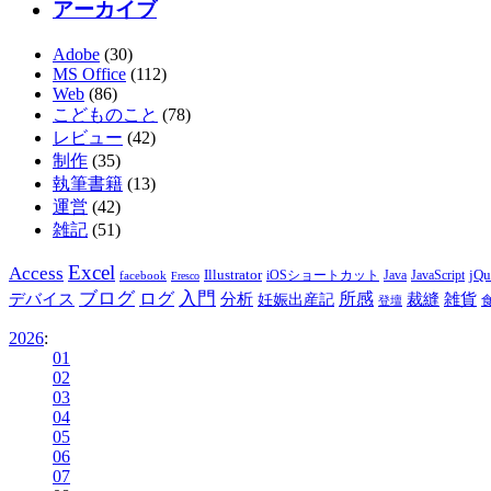
アーカイブ
Adobe
(30)
MS Office
(112)
Web
(86)
こどものこと
(78)
レビュー
(42)
制作
(35)
執筆書籍
(13)
運営
(42)
雑記
(51)
Excel
Access
jQu
Illustrator
JavaScript
facebook
iOSショートカット
Java
Fresco
ブログ
入門
デバイス
ログ
分析
所感
裁縫
雑貨
妊娠出産記
登壇
2026
:
01
02
03
04
05
06
07