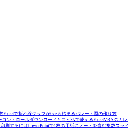
Excelで折れ線グラフが0から始まるパレート図の作り方
ダウンロードとコピペで使えるExcelVBAのカ
PowerPointで1枚の用紙にノートを含む複数ス