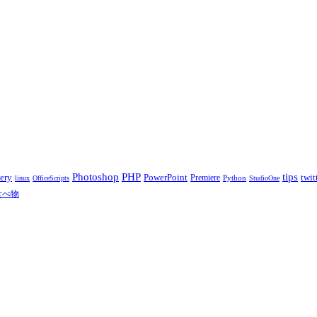
PHP
tips
Photoshop
ery
PowerPoint
twit
Premiere
Python
linux
OfficeScripts
StudioOne
食べ物