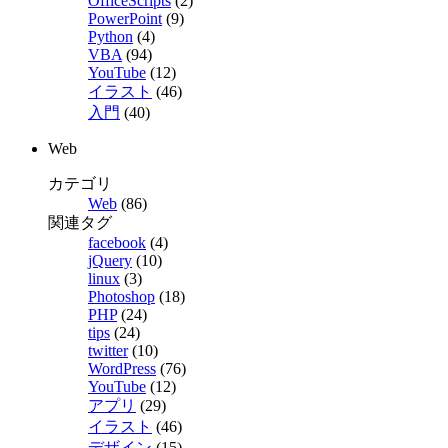
OfficeScripts
(2)
PowerPoint
(9)
Python
(4)
VBA
(94)
YouTube
(12)
イラスト
(46)
入門
(40)
Web
カテゴリ
Web
(86)
関連タグ
facebook
(4)
jQuery
(10)
linux
(3)
Photoshop
(18)
PHP
(24)
tips
(24)
twitter
(10)
WordPress
(76)
YouTube
(12)
アプリ
(29)
イラスト
(46)
デザイン
(15)