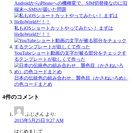
AndroidからiPhoneへの機種変で、SIM切替後なのに旧
端末へSMSが届いた問題
私もiOSショートカットやってみたい！ まずは
HelloWorldだ！！
YouTubeショート動画の文字が被る部分をチェックす
るテンプレートが欲しくて作った
日本の伝統色の組み合わせ、襲色目（かさねいろめ）
の色コードまとめ
4件のコメント
ふじさん
より:
2015年5月25日 9:27 AM
はじめまして