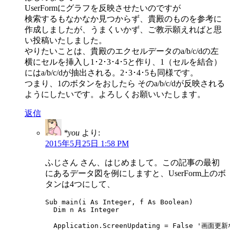
UserFormにグラフを反映させたいのですが
検索するもなかなか見つからず、貴殿のものを参考に
作成しましたが、うまくいかず、ご教示願えればと思
い投稿いたしました。
やりたいことは、貴殿のエクセルデータのa/b/c/dの左
横にセルを挿入し1･2･3･4･5と作り、1（セルを結合）
にはa/b/c/dが抽出される。2･3･4･5も同様です。
つまり、1のボタンをおしたら そのa/b/c/dが反映される
ようにしたいです。よろしくお願いいたします。
返信
*you
より:
2015年5月25日 1:58 PM
ふじさん さん、はじめまして。この記事の最初
にあるデータ図を例にしますと、UserForm上のボ
タンは4つにして、
Sub main(i As Integer, f As Boolean)

  Dim n As Integer

  Application.ScreenUpdating = False '画