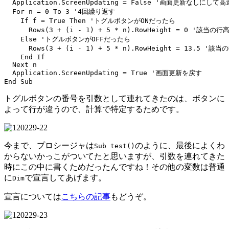
  Application.ScreenUpdating = False '画面更新なしにして高
  For n = 0 To 3 '4回繰り返す

    If f = True Then 'トグルボタンがONだったら

      Rows(3 + (i - 1) + 5 * n).RowHeight = 0 '該
    Else 'トグルボタンがOFFだったら

      Rows(3 + (i - 1) + 5 * n).RowHeight = 13.5 '
    End If

  Next n

  Application.ScreenUpdating = True '画面更新を戻す

トグルボタンの番号を引数として連れてきたのは、ボタンに
よって行が違うので、計算で特定するためです。
今まで、プロシージャは
のように、最後によくわ
Sub test()
からないかっこがついてたと思いますが、引数を連れてきた
時にこの中に書くためだったんですね！その他の変数は普通
に
で宣言してあげます。
Dim
宣言については
こちらの記事
もどうぞ。