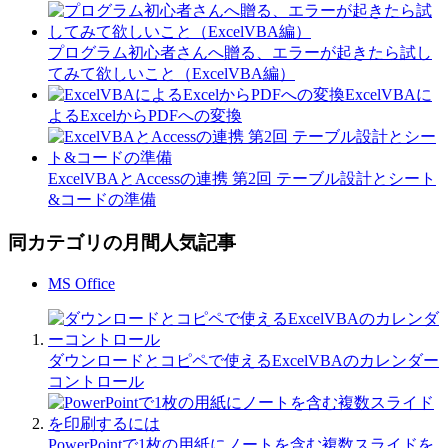
プログラム初心者さんへ贈る、エラーが起きたら試し
てみて欲しいこと（ExcelVBA編）
ExcelVBAに
よるExcelからPDFへの変換
ExcelVBAとAccessの連携 第2回 テーブル設計とシート
&コードの準備
同カテゴリの月間人気記事
MS Office
ダウンロードとコピペで使えるExcelVBAのカレンダー
コントロール
PowerPointで1枚の用紙にノートを含む複数スライドを