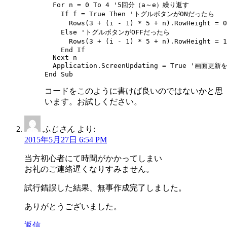
  For n = 0 To 4 '5回分（a～e）繰り返す

    If f = True Then 'トグルボタンがONだったら

      Rows(3 + (i - 1) * 5 + n).RowHeig
    Else 'トグルボタンがOFFだったら

      Rows(3 + (i - 1) * 5 + n).RowHeight
    End If

  Next n

  Application.ScreenUpdating = True '画面更新
コードをこのように書けば良いのではないかと思
います。お試しください。
ふじさん
より:
2015年5月27日 6:54 PM
当方初心者にて時間がかかってしまい
お礼のご連絡遅くなりすみません。
試行錯誤した結果、無事作成完了しました。
ありがとうございました。
返信