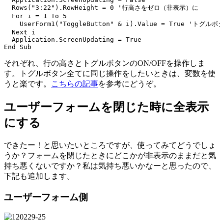
  Rows("3:22").RowHeight = 0 '行高さをゼロ（非表示）に

  For i = 1 To 5

    UserForm1("ToggleButton" & i).Value = True 'トグ
  Next i

  Application.ScreenUpdating = True

それぞれ、行の高さとトグルボタンのON/OFFを操作しま
す。トグルボタン全てに同じ操作をしたいときは、変数を使
うと楽です。
こちらの記事
を参考にどうぞ。
ユーザーフォームを閉じた時に全表示
にする
できたー！と思いたいところですが、使ってみてどうでしょ
うか？フォームを閉じたときにどこかが非表示のままだと気
持ち悪くないですか？私は気持ち悪いかなーと思ったので、
下記も追加します。
ユーザーフォーム側