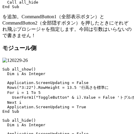
  Call all_hide

を追加。CommandButton1（全部表示ボタン）と
CommandButton2（全部隠すボタン）を押したときにそれぞ
れ飛ぶプロシージャを指定します。今回は引数はいらないの
で書きません！
モジュール側
Sub all_show()

  Dim i As Integer

  Application.ScreenUpdating = False

  Rows("3:22").RowHeight = 13.5 '行高さを標準に

  For i = 1 To 5

    UserForm1("ToggleButton" & i).Value = False 'ト
  Next i

  Application.ScreenUpdating = True

End Sub

Sub all_hide()

  Dim i As Integer

  Application.ScreenUpdating = False
