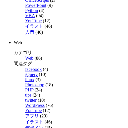
OfficeScripts
(2)
PowerPoint
(9)
Python
(4)
VBA
(94)
YouTube
(12)
イラスト
(46)
入門
(40)
Web
カテゴリ
Web
(86)
関連タグ
facebook
(4)
jQuery
(10)
linux
(3)
Photoshop
(18)
PHP
(24)
tips
(24)
twitter
(10)
WordPress
(76)
YouTube
(12)
アプリ
(29)
イラスト
(46)
デザイン
(15)