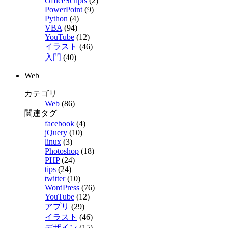
OfficeScripts
(2)
PowerPoint
(9)
Python
(4)
VBA
(94)
YouTube
(12)
イラスト
(46)
入門
(40)
Web
カテゴリ
Web
(86)
関連タグ
facebook
(4)
jQuery
(10)
linux
(3)
Photoshop
(18)
PHP
(24)
tips
(24)
twitter
(10)
WordPress
(76)
YouTube
(12)
アプリ
(29)
イラスト
(46)
デザイン
(15)