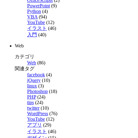
OfficeScripts
(2)
PowerPoint
(9)
Python
(4)
VBA
(94)
YouTube
(12)
イラスト
(46)
入門
(40)
Web
カテゴリ
Web
(86)
関連タグ
facebook
(4)
jQuery
(10)
linux
(3)
Photoshop
(18)
PHP
(24)
tips
(24)
twitter
(10)
WordPress
(76)
YouTube
(12)
アプリ
(29)
イラスト
(46)
デザイン
(15)