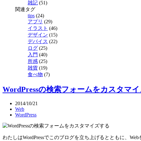
雑記
(51)
関連タグ
tips
(24)
アプリ
(29)
イラスト
(46)
デザイン
(15)
デバイス
(22)
ログ
(25)
入門
(40)
所感
(25)
雑貨
(19)
食べ物
(7)
WordPressの検索フォームをカスタマ
2014/10/21
Web
WordPress
わたしはWordPressでこのブログを立ち上げるとともに