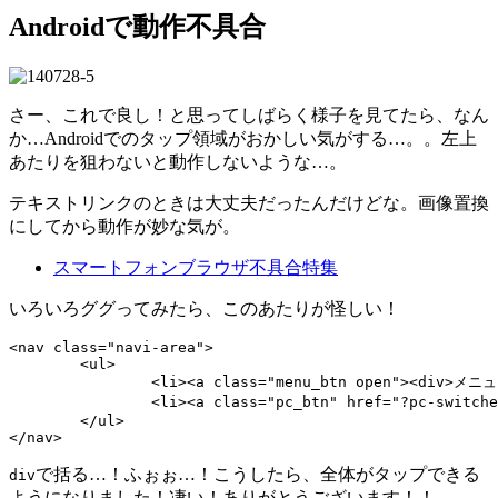
Androidで動作不具合
さー、これで良し！と思ってしばらく様子を見てたら、なん
か…Androidでのタップ領域がおかしい気がする…。。左上
あたりを狙わないと動作しないような…。
テキストリンクのときは大丈夫だったんだけどな。画像置換
にしてから動作が妙な気が。
スマートフォンブラウザ不具合特集
いろいろググってみたら、このあたりが怪しい！
<nav class="navi-area">

	<ul>

		<li><a class="menu_btn open"><div>メニュー</div></a></li>

		<li><a class="pc_btn" href="?pc-switcher=1">PC表示</a></li>

	</ul>

で括る…！ふぉぉ…！こうしたら、全体がタップできる
div
ようになりました！凄い！ありがとうございます！！