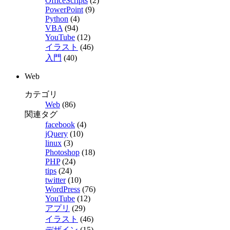
OfficeScripts
(2)
PowerPoint
(9)
Python
(4)
VBA
(94)
YouTube
(12)
イラスト
(46)
入門
(40)
Web
カテゴリ
Web
(86)
関連タグ
facebook
(4)
jQuery
(10)
linux
(3)
Photoshop
(18)
PHP
(24)
tips
(24)
twitter
(10)
WordPress
(76)
YouTube
(12)
アプリ
(29)
イラスト
(46)
デザイン
(15)