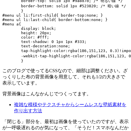
	border-top: solid 1px #9a8d7d; /* 明るい線 */

	border-bottom: solid 1px #523820; /* 暗い線 */

	}

#menu ul li:first-child{ border-top:none; }

#menu ul li:last-child{ border-bottom:none; }

#menu a{

	display: block;

	height: 20px;

	color: #fff;

	text-shadow: 0 1px 1px #333;

	text-decoration:none;

	tap-highlight-color:rgba(186,151,123, 0.3)!important; /* タップした色 */

	-webkit-tap-highlight-color:rgba(186,151,123, 0.3)!important; /* タップした色 */

このブログで使ってるCSSなので、細部は調整ください。ざ
っくりした布の背景画像を用意して、それも1/2の大きさで
表示しています。
背景画像はこんなかんじでつくってます。
複雑な模様やテクスチャからシームレスな壁紙素材を
作り出す方法
「閉じる」部分を、最初は画像を使っていたのですが、表示
が一呼吸遅れるのが気になって、「そうだ！スマホなんだか