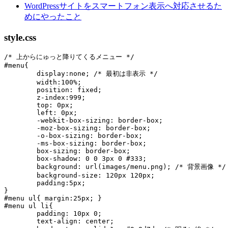
WordPressサイトをスマートフォン表示へ対応させるた
めにやったこと
style.css
/* 上からにゅっと降りてくるメニュー */

#menu{

	display:none; /* 最初は非表示 */

	width:100%;

 	position: fixed;

	z-index:999;

	top: 0px;

	left: 0px;

	-webkit-box-sizing: border-box;

	-moz-box-sizing: border-box;

	-o-box-sizing: border-box;

	-ms-box-sizing: border-box;

	box-sizing: border-box;

	box-shadow: 0 0 3px 0 #333;

	background: url(images/menu.png); /* 背景画像 */

	background-size: 120px 120px;

	padding:5px;

}

#menu ul{ margin:25px; }

#menu ul li{

	padding: 10px 0;

	text-align: center;
