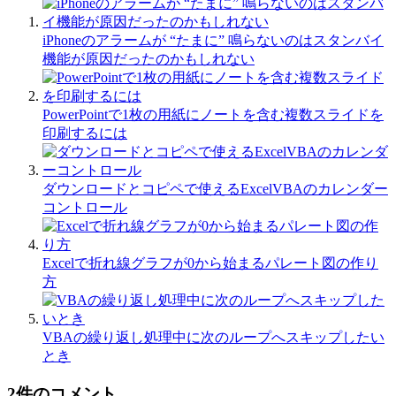
iPhoneのアラームが “たまに” 鳴らないのはスタンバイ
機能が原因だったのかもしれない
PowerPointで1枚の用紙にノートを含む複数スライドを
印刷するには
ダウンロードとコピペで使えるExcelVBAのカレンダー
コントロール
Excelで折れ線グラフが0から始まるパレート図の作り
方
VBAの繰り返し処理中に次のループへスキップしたい
とき
2件のコメント