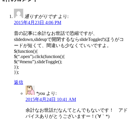
通りすがりです
より:
2015年4月23日 4:06 PM
昔の記事に余計なお世話で恐縮ですが、
slidedown,slideupで開閉するならslideToggleのほうがコ
ードが短くて、間違いも少なくていいですよ。
$(function(){
$(“.open”).click(function(){
$(“#menu”).slideToggle();
});
});
返信
*you
より:
2015年4月24日 10:41 AM
余計なお世話だなんてとんでもないです！ アド
バイスありがとうございますー！(´∀｀*)