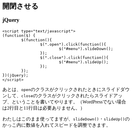
開閉させる
jQuery
<script type="text/javascript">

(function($) {

	$(function(){

		$(".open").click(function(){

			$("#menu").slideDown();

		});

		$(".close").click(function(){

			$("#menu").slideUp();

		});

	});

})(jQuery);

あとは、
のクラスがクリックされたときにスライドダウ
open
ンして、
のクラスがクリックされたらスライドアッ
close
プ、ということを書いてやります。（WordPressでない場合
は2行目と11行目は必要ありません。）
わたしはこのまま使ってますが、
・
の
slideDown()
slideUp()
かっこ内に数値を入れてスピードを調整できます。