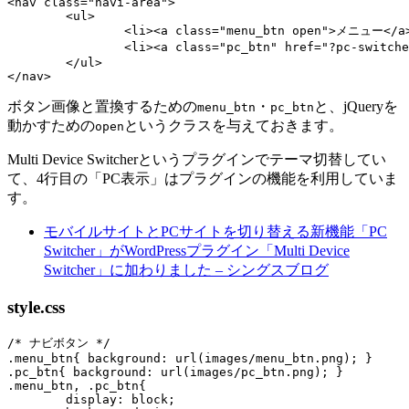
<nav class="navi-area">

	<ul>

		<li><a class="menu_btn open">メニュー</a></li>

		<li><a class="pc_btn" href="?pc-switcher=1">PC表示</a></li>

	</ul>

ボタン画像と置換するための
・
と、jQueryを
menu_btn
pc_btn
動かすための
というクラスを与えておきます。
open
Multi Device Switcherというプラグインでテーマ切替してい
て、4行目の「PC表示」はプラグインの機能を利用していま
す。
モバイルサイトとPCサイトを切り替える新機能「PC
Switcher」がWordPressプラグイン「Multi Device
Switcher」に加わりました – シングスブログ
style.css
/* ナビボタン */

.menu_btn{ background: url(images/menu_btn.png); }

.pc_btn{ background: url(images/pc_btn.png); }

.menu_btn, .pc_btn{

	display: block;
