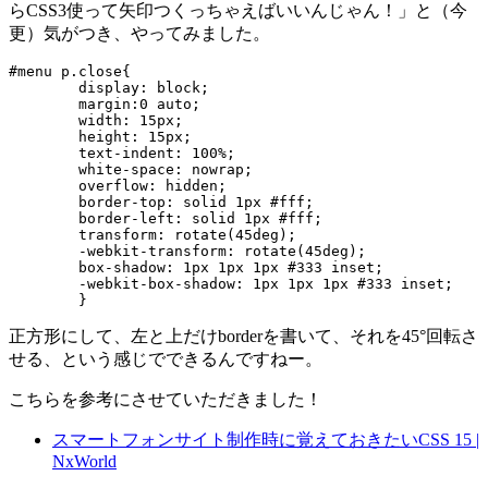
らCSS3使って矢印つくっちゃえばいいんじゃん！」と（今
更）気がつき、やってみました。
#menu p.close{

	display: block;

	margin:0 auto;

	width: 15px;

	height: 15px;

	text-indent: 100%;

	white-space: nowrap;

	overflow: hidden;

	border-top: solid 1px #fff;

	border-left: solid 1px #fff;

	transform: rotate(45deg);

	-webkit-transform: rotate(45deg);

	box-shadow: 1px 1px 1px #333 inset;

	-webkit-box-shadow: 1px 1px 1px #333 inset;  

正方形にして、左と上だけborderを書いて、それを45°回転さ
せる、という感じでできるんですねー。
こちらを参考にさせていただきました！
スマートフォンサイト制作時に覚えておきたいCSS 15 |
NxWorld