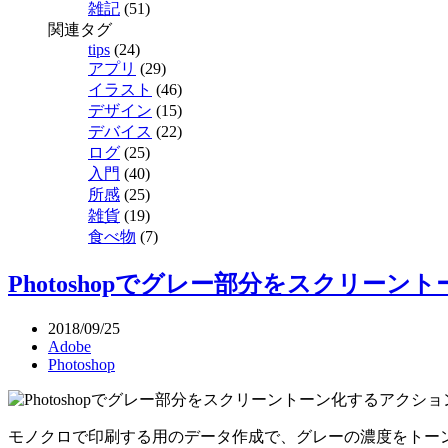
雑記
(51)
関連タグ
tips
(24)
アプリ
(29)
イラスト
(46)
デザイン
(15)
デバイス
(22)
ログ
(25)
入門
(40)
所感
(25)
雑貨
(19)
食べ物
(7)
Photoshopでグレー部分をスクリー
2018/09/25
Adobe
Photoshop
モノクロで印刷する用のデータ作成で、グレーの濃度をトー