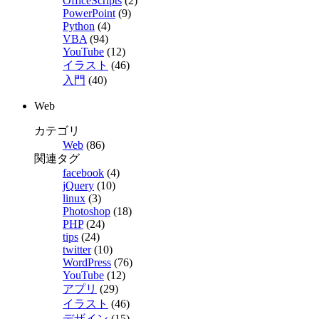
OfficeScripts
(2)
PowerPoint
(9)
Python
(4)
VBA
(94)
YouTube
(12)
イラスト
(46)
入門
(40)
Web
カテゴリ
Web
(86)
関連タグ
facebook
(4)
jQuery
(10)
linux
(3)
Photoshop
(18)
PHP
(24)
tips
(24)
twitter
(10)
WordPress
(76)
YouTube
(12)
アプリ
(29)
イラスト
(46)
デザイン
(15)