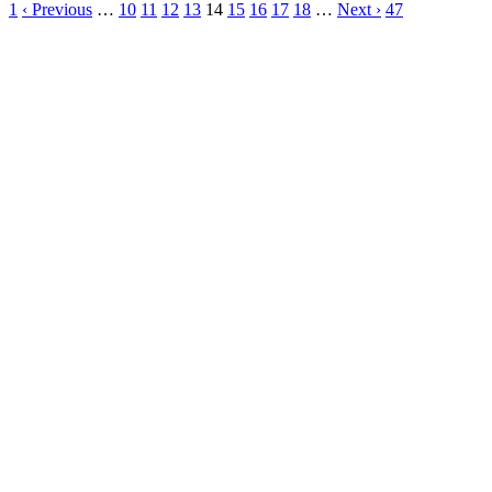
1
‹ Previous
…
10
11
12
13
14
15
16
17
18
…
Next ›
47