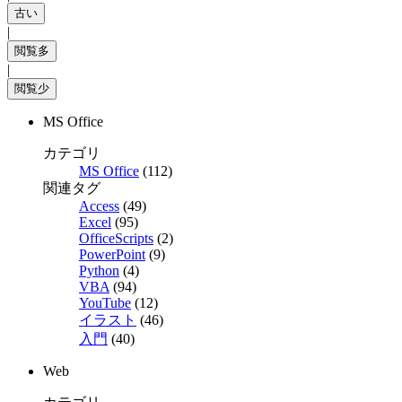
|
|
MS Office
カテゴリ
MS Office
(112)
関連タグ
Access
(49)
Excel
(95)
OfficeScripts
(2)
PowerPoint
(9)
Python
(4)
VBA
(94)
YouTube
(12)
イラスト
(46)
入門
(40)
Web