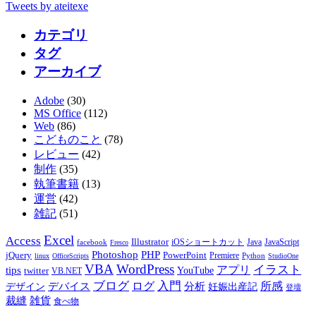
Tweets by ateitexe
カテゴリ
タグ
アーカイブ
Adobe
(30)
MS Office
(112)
Web
(86)
こどものこと
(78)
レビュー
(42)
制作
(35)
執筆書籍
(13)
運営
(42)
雑記
(51)
Excel
Access
Illustrator
JavaScript
facebook
iOSショートカット
Java
Fresco
PHP
Photoshop
jQuery
PowerPoint
Premiere
Python
linux
OfficeScripts
StudioOne
VBA
WordPress
イラスト
tips
アプリ
twitter
YouTube
VB.NET
ブログ
入門
デバイス
ログ
分析
所感
デザイン
妊娠出産記
登壇
裁縫
雑貨
食べ物