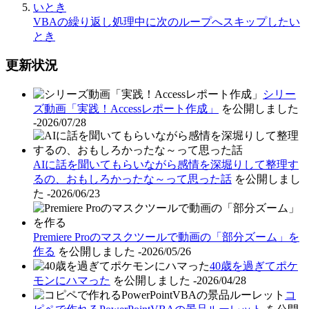
VBAの繰り返し処理中に次のループへスキップしたい
とき
更新状況
シリー
ズ動画「実践！Accessレポート作成」
を公開しました
-2026/07/28
AIに話を聞いてもらいながら感情を深堀りして整理す
るの、おもしろかったな～って思った話
を公開しまし
た
-2026/06/23
Premiere Proのマスクツールで動画の「部分ズーム」を
作る
を公開しました
-2026/05/26
40歳を過ぎてポケ
モンにハマった
を公開しました
-2026/04/28
コ